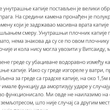
е унутрашње капије постављен је велики об
 прага. На средини камена пронађен је полук
мену који је задржавао масивна врата капије
шљањем смеру. Унутрашњи плочник капије по
вато, нема знакова да су се по овом плочнику 
очије и кола нису могла увозити у Витсаиду, 
ене греде су убациване водоравно између к
ње капије. Иако су греде изгореле у ватри, 
љена за греде са градске капије, на око 1,5м
 имале функцију да амортизују ударе у случај
ово функционисало. Ми овде не наилазимо на 
земљотресом, што није случај са другим мес