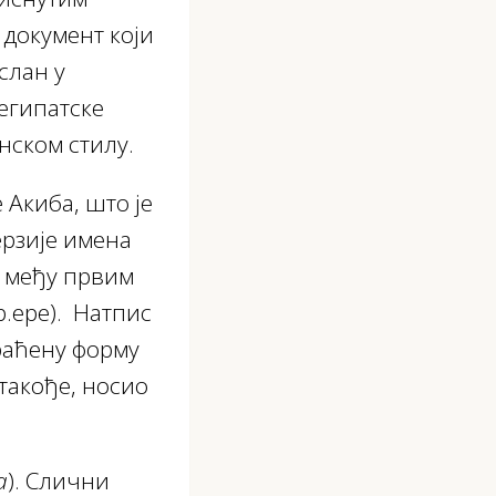
документ који
слан у
египатске
нском стилу.
 Акиба, што је
ерзије имена
ио међу првим
р.ере). Натпис
раћену форму
 такође, носио
а
). Слични