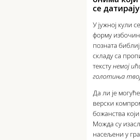
се датирају
У јужној кули с
форму избочине
позната библиј
складу са проп
тексту
немој ић
голотиња твој
Да ли је могуће
верски компро
божанства који
Можда су изасл
насељени у гра