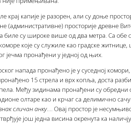
а није примењивана.
е крај капије је разорен, али су доње просто
вне (административне) просторије древне Ви
а биле су широке више од два метра. Са обе 
 коморе које су служиле као градске житнице,
г јечма пронађени у једној од њих.
ског напада пронађено је у суседној комори, 
онађено 15 стрела и врх копља, доста разби
епела. Међу зидинама пронађени су обредни 
адионе олтаре као и крчаг са делимично сач
знак сличан анку
…. Овај простор је несумњив
тврђује још једна висина окренута ка наличју