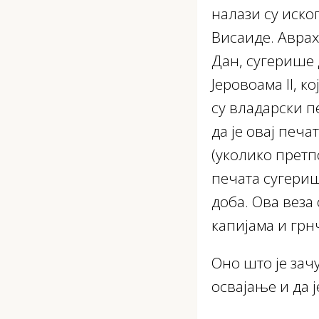
налази су иско
Висаиде. Аврах
Дан, сугерише д
Јеровоама II, к
су владарски п
да је овај печа
(уколико претп
печата сугериш
доба. Ова веза
капијама и грн
Оно што је зач
освајање и да 