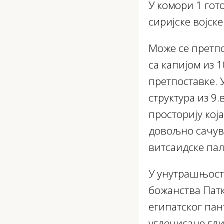
У комори 1 гот
сиријске војске
Може се претпос
са капијом из 
претпоставке. 
структура из 9
просторију кој
довољно сачув
витсаидске пал
У унутрашњости
божанства Патк
египатског пан
угленисане гли