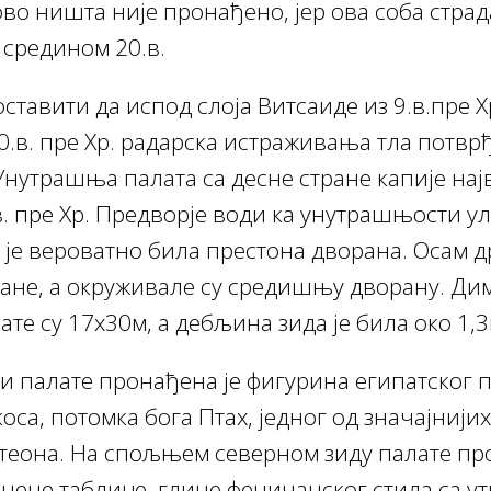
ово ништа није пронађено, јер ова соба страд
 средином 20.в.
тавити да испод слоја Витсаиде из 9.в.пре Хр
10.в. пре Хр. радарска истраживања тла потвр
Унутрашња палата са десне стране капије најв
.в. пре Хр. Предворје води ка унутрашњости ул
а је вероватно била престона дворана. Осам д
ане, а окруживале су средишњу дворану. Ди
ате су 17х30м, а дебљина зида је била око 1,3
 палате пронађена је фигурина египатског 
оса, потомка бога Птах, једног од значајнији
теона. На спољњем северном зиду палате пр
нене таблице, глине феничанског стила са у