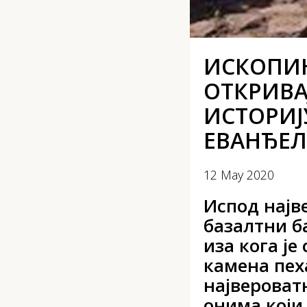
ИСКОПИН
ОТКРИВА
ИСТОРИЈ
ЕВАНЂЕЛ
12 May 2020
Испод најв
базалтни ба
иза кога је
камена пех
највероват
онима који