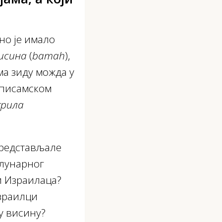
Оно је имало
исина
(
bamah
),
ма зиду можда у
описамском
крила
представљале
 лунарног
и Израилаца?
Израилци
у висину?