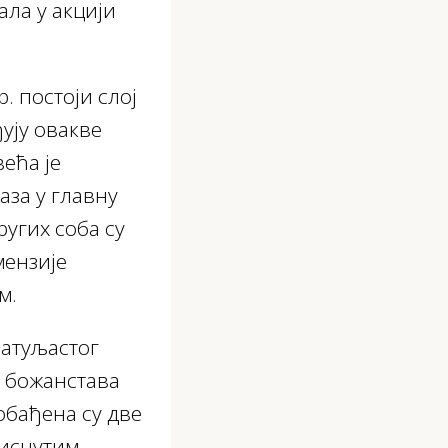
ала у акцији
. постоји слој
ђују овакве
ећа је
аза у главну
ругих соба су
мензије
м.
патуљастог
х божанстава
обађена су две
тиснутим