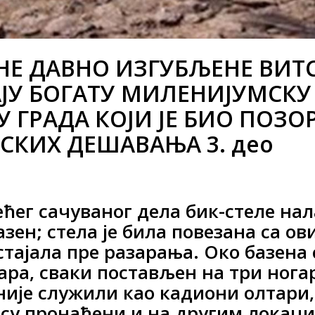
Е ДАВНО ИЗГУБЉЕНЕ ВИТ
ЈУ БОГАТУ МИЛЕНИЈУМСКУ
У ГРАДА КОЈИ ЈЕ БИО ПОЗ
СКИХ ДЕШАВАЊА 3. део
ећег сачуваног дела бик-стеле нал
зен; стела је била повезана са о
 стајала пре разарања. Око базена
ара, сваки постављен на три нога
није служили као кадиони олтари
 су пронађени и на другим локациј