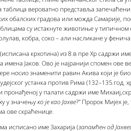
а таблица вероватно представља запечаћени 
ких обалских градова или можда Самарије, по
аблицама су истакнуте животиње у типичном 
улав, кобра, соко – али насликане у фенича
 (исписана крхотина) из 8.в пре Хр садржи име
а имена Јаков. Ово је најранији спомен ове в
хр. ере носио знаменити равин Акива који је б
удејског устанка против Рима (132–135.год. х
и пронађеној у палати садржи име Mихаиј,ск
ху у значењу
ко је као Јахве
?” Пророк Мијех је,
рма ове скраћенице.
ма исписано име Захарија (
запамћен од Јахве