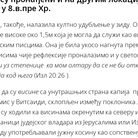
 у 8.в.пре Хр.
е, такође, налазила култно удубљење у зиду. 
 високе око 1,5м која је могла да служи као
в
ским писцима. Она је била укосо нагнута пре
исима чије рефлексије проналазимо и у свет
и уз степенице ка мом олтару да се не би от
а код њега
(Изл 20:26 ).
 да су
висине
са унутрашњих страна капија 
мис у Витсаиди, склопљен између поклоника
 су ходили ка висинама окренутим ка северу 
аници јудејског владара из Јерусалима или 
ду употребљавали јужну косину као сопствен