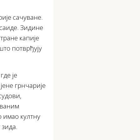
рије сачуване.
тсаиде. Зидине
стране капије
 што потврђују
где је
јене грнчарије
судови,
уваним
о имао култну
 зида.