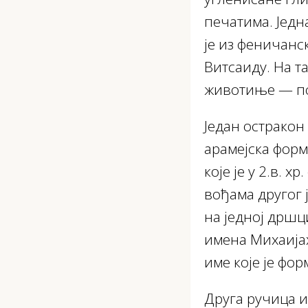
печатима. Једн
је из феничанс
Витсаиду. На т
животиње — пол
Један остракон
арамејска форм
које је у 2.в. 
вођама другог ј
на једној дршц
имена Михаија
име које је фо
Друга ручица и