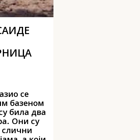
САИДЕ
ОРНИЦА
азио се
вим базеном
 су била два
ра. Они су
, слични
ама, а који