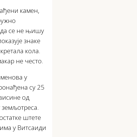
рађени камен,
ружно
 да се не њишу
казује знаке
кретала кола.
макар не често.
аменова у
пронађена су 25
 висине од
у земљотреса.
остатке штете
тима у Витсаиди