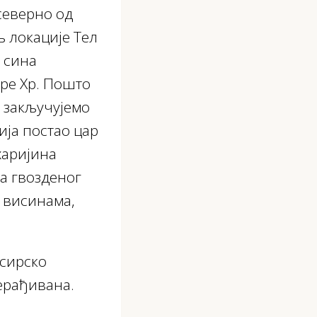
северно од
 локације Тел
, сина
пре Хр. Пошто
 закључујемо
ија постао цар
харијина
а гвозденог
, висинама,
асирско
ерађивана.