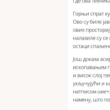
где ова техник
Горњи спрат кул
Ово су биле ја
ових просториј
налазиле су се
остаци спаљено
Још доказа асир
ископавањем пр
и висок слој п
укључујући и к
натписом
име+
намену, што по