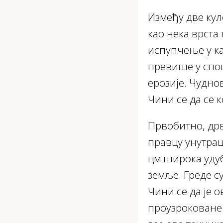
Између две кул
као нека врста
испупчење у ка
превише у спо
ерозије. Чудно
Чини се да се к
Првобитно, дрв
правцу унутраш
цм широка удуб
земље. Греде су
Чини се да је 
проузроковане 