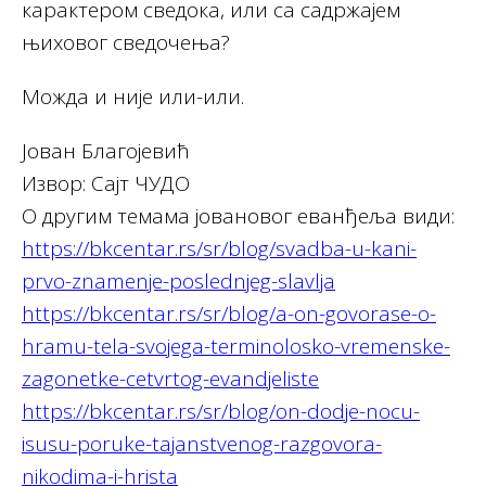
карактером сведока, или са садржајем
њиховог сведочења?
Можда и није или-или.
Јован Благојевић
Извор: Сајт ЧУДО
О другим темама јовановог еванђеља види:
https://bkcentar.rs/sr/blog/svadba-u-kani-
prvo-znamenje-poslednjeg-slavlja
https://bkcentar.rs/sr/blog/a-on-govorase-o-
hramu-tela-svojega-terminolosko-vremenske-
zagonetke-cetvrtog-evandjeliste
https://bkcentar.rs/sr/blog/on-dodje-nocu-
isusu-poruke-tajanstvenog-razgovora-
nikodima-i-hrista