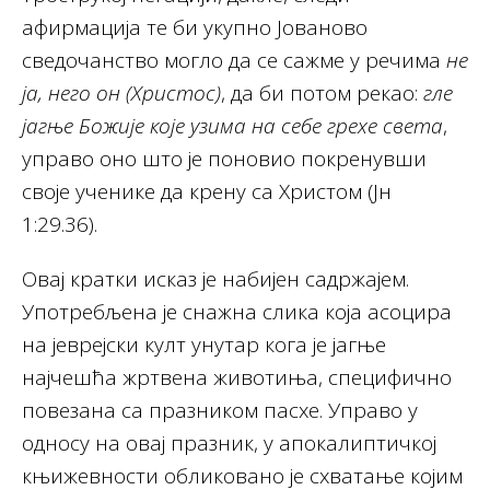
афирмација те би укупно Јованово
сведочанство могло да се сажме у речима
не
ја, него он (Христос)
, да би потом рекао:
гле
јагње Божије које узима на себе грехе света
,
управо оно што је поновио покренувши
своје ученике да крену са Христом (Јн
1:29.36).
Овај кратки исказ је набијен садржајем.
Употребљена је снажна слика која асоцира
на јеврејски култ унутар кога је јагње
најчешћа жртвена животиња, специфично
повезана са празником пасхе. Управо у
односу на овај празник, у апокалиптичкој
књижевности обликовано је схватање којим