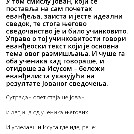
У том смислу Јован, који се
поставља на сам почетак
еванђеља, заиста и јесте идеални
сведок, те стога његово
сведочанство је и било учинковито.
Управо о тој учинковитости говори
еванђеоски текст који је основна
тема овог размишљања. И чуше га
оба ученика кад говораше, и
отидоше за Исусом – бележи
еванђелиста указујући на
резултате Јованог сведочења.
Сутрадан опет стајаше Јован
и двојица од ученика његових.
И угледавши Исуса где иде, рече: