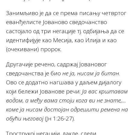
Занимљиво је да се према писању четвртог
еванђелисте Јованово сведочанство
састојало од три негације тј. одбијања да се
идентифијује као Месија, као Илија и као
(очекивани) пророк.
Другачије речено, садржај Јовановог
сведочанства је био
не ја, нисам ја битан
.
Ово се додатно нагшава у даљем дијалогу
који бележи Јованове речи:
Ја вас крштавам
водом, а међу вама стоји кога ви не знате,…
коме ја нисам достојан одрешити ремена на
обући његовој
(Јн 1:26-27).
Трострукој негацији, дакле, следи