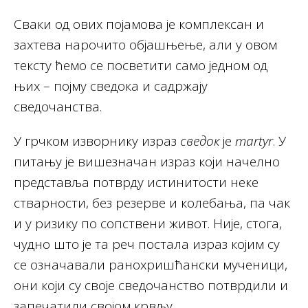
Сваки од ових појамова је комплексан и
захтева нарочито објашњење, али у овом
тексту ћемо се посветити само једном од
њих – појму сведока и садржају
сведочанства.
У грчком изворнику израз
сведок
је
martyr
. У
питању је вишезначан израз који начелно
представља потврду истинитости неке
стварности, без резерве и колебања, па чак
и у ризику по сопствени живот. Није, стога,
чудно што је та реч постала израз којим су
се означавали ранохришћански мученици,
они који су своје сведочанство потврдили и
запечатили својом крвљу.