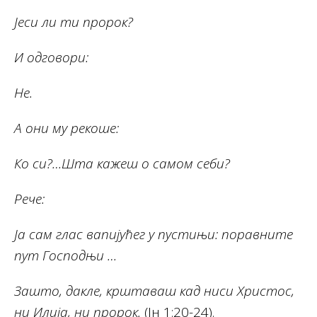
Јеси ли ти пророк?
И одговори:
Не.
А они му рекоше:
Ко си?…Шта кажеш о самом себи?
Рече:
Ја сам глас вапијућег у пустињи: поравните
пут Господњи …
Зашто, дакле, крштаваш кад ниси Христос,
ни Илија, ни пророк.
(Јн 1:20-24).