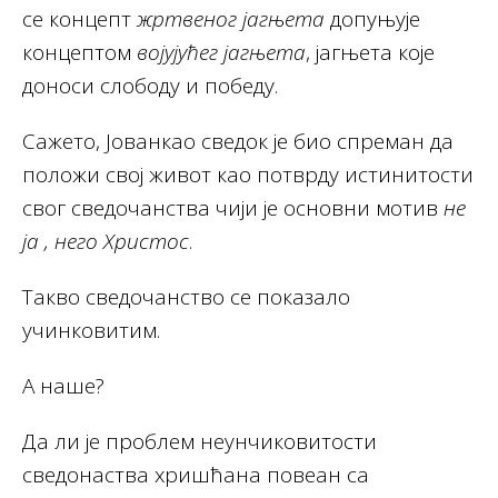
се концепт
жртвеног јагњета
допуњује
концептом
војујућег јагњета
, јагњета које
доноси слободу и победу.
Сажето, Јованкао сведок је био спреман да
положи свој живот као потврду истинитости
свог сведочанства чији је основни мотив
не
ја , него Христос
.
Такво сведочанство се показало
учинковитим.
А наше?
Да ли је проблем неунчиковитости
сведонаства хришћана повеан са