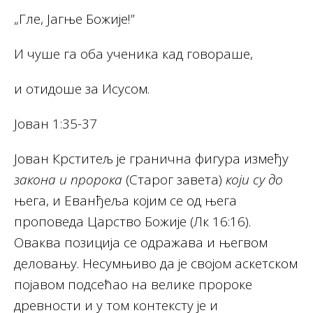
„Гле, Јагње Божије!”
И чуше га оба ученика кад говораше,
и отидоше за Исусом.
Јован 1:35-37
Јован Крститељ је гранична фигура између
закона и пророка
(Старог завета)
који су до
њега, и Еванђеља којим се од њега
проповеда Царство Божије (Лк 16:16).
Оваква позиција се одражава и његвом
деловању. Несумњиво да је својом аскетском
појавом подсећао на велике пророке
древности и у том контексту је и