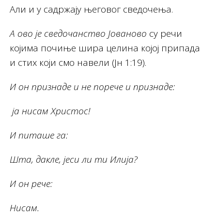
Али и у садржају његовог сведочења.
А ово је сведочанство Јованово
су речи
којима почиње шира целина којој припада
и стих који смо навели (Јн 1:19).
И он признаде и не порече и признаде:
ја нисам Христос!
И питаше га:
Шта, дакле, јеси ли ти Илија?
И он рече:
Нисам.