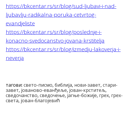
https://bkcentar.rs/sr/blog/sud-ljubavi-i-nad-
ljubavlju-radikalna-poruka-cetvrtog-
evandjeliste
https://bkcentar.rs/sr/blog/poslednje-i-
konacno-svedocanstvo-jovana-krstitelja
https://bkcentar.rs/sr/blog/izmedju-lakoverja-i-
neverja
тагови:
свето-писмо
,
библија
,
нови-завет
,
стари-
завет
,
јованово-еванђеље
,
јован-крститељ
,
сведочанство
,
сведочење
,
јагње-божије
,
грех
,
грех-
света
,
јован-благојевић