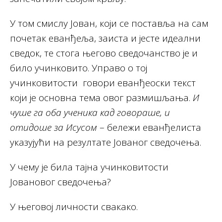
У том смислу Јован, који се поставља на сам
почетак еванђеља, заиста и јесте идеални
сведок, те стога његово сведочанство је и
било учинковито. Управо о тој
учинковитости говори еванђеоски текст
који је основна тема овог размишљања.
И
чуше га оба ученика кад говораше, и
отидоше за Исусом
– бележи еванђелиста
указујући на резултате Јованог сведочења.
У чему је била тајна учинковитости
Јовановог сведочења?
У његовој личности свакако.