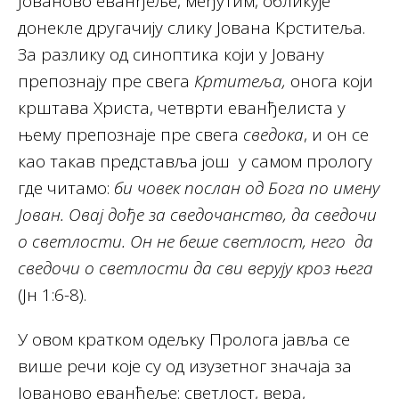
Јованово еванђеље, међутим, обликује
донекле другачију слику Јована Крститеља.
За разлику од синоптика који у Јовану
препознају пре свега
Кртитеља,
онога који
крштава Христа, четврти еванђелиста у
њему препознаје пре свега
сведока
, и он се
као такав представља још у самом прологу
где читамо:
би човек послан од Бога по имену
Јован. Овај дође за сведочанство, да сведочи
о светлости. Он не беше светлост, него да
сведочи о светлости да сви верују кроз њега
(Јн 1:6-8).
У овом кратком одељку Пролога јавља се
више речи које су од изузетног значаја за
Јованово еванђеље: светлост, вера,