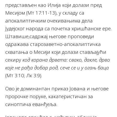
представљен као Илија који долази пред
Месијом (Мт 17:11-13), у складу са
апокалиптичким очекивањима дела
Јудејског народа са почетка хришћанске ере.
Штавише,садржај његове проповеди
одражава старозаветно-апокалиптичка
схватања о Месији који долази стављајући
секиру
код корана дрвета: свако, дакле, дрво
које не рађа добар род, сече се и у огањ баца
(Мт 3:10; Лк 3:9).
Ово је доминантан приказ Јована и његове
пророчке поруке, какатеристичан за
синоптича еванђеља.