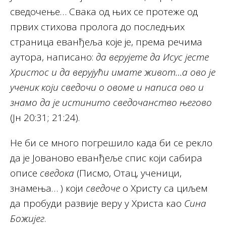
сведочење… Свака од њих се протеже од
првих стихова пролога до последњих
страница еванђеља које је, према речима
аутора, написано:
да верујете да Исус јесте
Христос и да верујући имате живот…а ово је
ученик који сведочи о овоме и написа ово и
знамо да је истинито сведочанство његово
(Јн 20:31; 21:24).
Не би се много погрешило када би се рекло
да је Јованово еванђеље спис који сабира
описе
сведока
(Писмо, Отац, ученици,
знамења… ) који
сведоче
о Христу са циљем
да пробуди развије веру у Христа као
Сина
Божијег
.