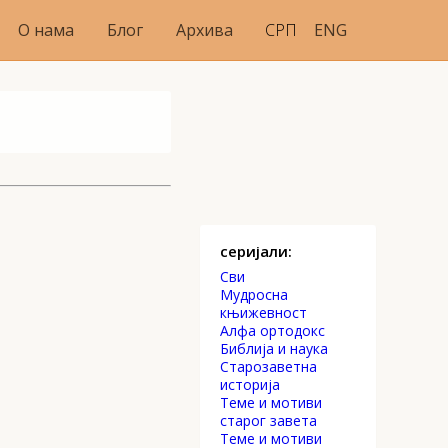
О нама
Блог
Архива
СРП
ENG
серијали:
Сви
Mудросна
књижевност
Алфа ортодокс
Библија и наука
Старозаветна
историја
Теме и мотиви
старог завета
Теме и мотиви