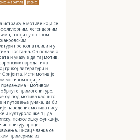
осиф-наратив
јосиф
а истражује мотиве који се
м фолклорним, легендарним
ма, а који су по свом
 жанровским
уктури препознатљиви и у
тима Постања. Он полази о
ата и указује да тај мотив,
европских народа, има
ој грчкој литератури и
Оријента. Исти мотив је
им мотивом који је
м предањима - мотивом
 обрнуте примогенитуре.
ке од под-мотива као што
е и путовања јунака, да би
ије наведених мотива нису
е и културолошке тј. да
ипску, психолошку функцију,
ачин описују процес
овљења. Писац чланка се
ским примерима из