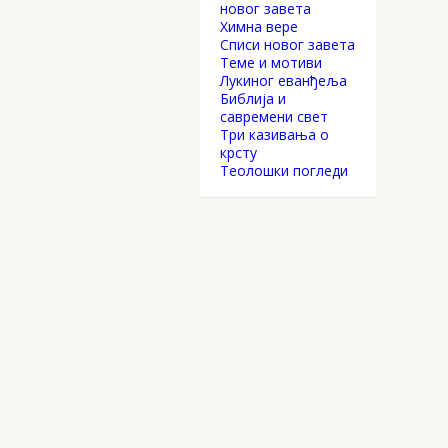
новог завета
Химна вере
Списи новог завета
Теме и мотиви
Лукиног еванђеља
Библија и
савремени свет
Три казивања о
крсту
Теолошки погледи