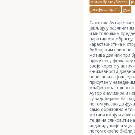
мотив-братоубиства
ј
јосифова-браћа
јуда
Сажетак: Аутор чланк
јављају у различити
и митолошким предањи
наративном обрасцу,
карактеристика и стр
библијским приповес
мотива два или три бр
присутан у фолклору 
своје корене у античк
књижевности древног 
повезан и са још једн
присутан у наведени
млађег сина, односно
Аутор анализира и не
су задобијање наград
потом указао да фукц
само образовно-етичк
мотиви имају и архет
те да на сликовити н
индивидуације и уцел
потом окреће библиј