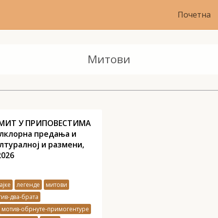
Почетна
Митови
МИТ У ПРИПОВЕСТИМА
лклорна предања и
лтуралној и размени,
2026
ајке
легенде
митови
ив-два-брата
мотив-обрнуте-примогентуре