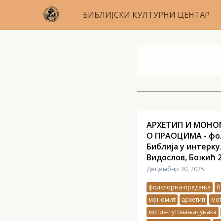
БИБЛИЈСКИ КУЛТУРНИ ЦЕНТАР
АРХЕТИП И МОНО
О ПРАОЦИМА - фо
Библија у интерку
Видослов, Божић 
Децембар 30, 2025
фолклорна-предања
б
мономит
архетип
мот
мотив-путовања-јунака