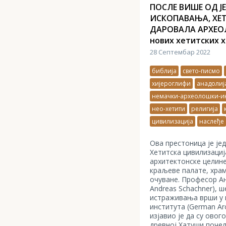
ПОСЛЕ ВИШЕ ОД Ј
ИСКОПАВАЊА, ХЕ
ДАРОВАЛА АРХЕОЛ
нових хетитских 
28 Септембар 2022
библија
свето-писмо
хијероглифи
анадолиј
немачки-археолошки-ин
нео-хетити
религија
цивилизација
наслеђе
Ова престоница је је
Хетитска цивилизација
архитектонске целине 
краљеве палате, хра
очуване. Професор Ан
Andreas Schachner), 
истраживања врши у 
института (German Arch
изјавио је да су ово
древној Хатуши почела