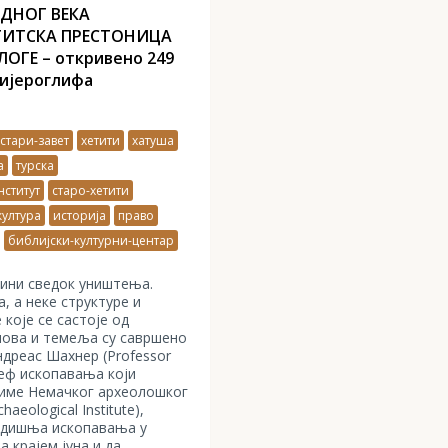
ЕДНОГ ВЕКА
ТИТСКА ПРЕСТОНИЦА
ОГЕ – откривено 249
хијероглифа
стари-завет
хетити
хатуша
а
турска
ститут
старо-хетити
култура
историја
право
библијски-културни-центар
дини сведок уништења.
, а неке структуре и
које се састоје од
мова и темеља су савршено
дреас Шахнер (Professor
шеф ископавања који
име Немачког археолошког
aeological Institute),
годишња ископавања у
 крајем јуна и да