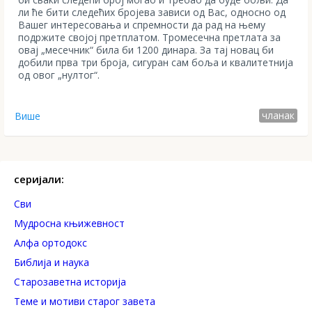
ли ће бити следећих бројева зависи од Вас, односно од
Вашег интересовања и спремности да рад на њему
подржите својој претплатом. Тромесечна претлата за
овај „месечник“ била би 1200 динара. За тај новац би
добили прва три броја, сигуран сам боља и квалитетнија
од овог „нултог“.
чланак
Више
серијали:
Сви
Mудросна књижевност
Алфа ортодокс
Библија и наука
Старозаветна историја
Теме и мотиви старог завета