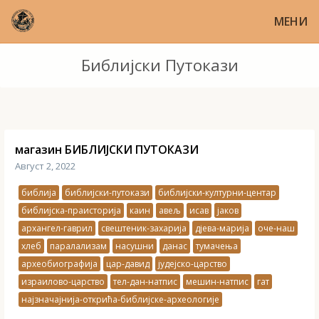
МЕНИ
Библијски Путокази
магазин БИБЛИЈСКИ ПУТОКАЗИ
Август 2, 2022
библија
библијски-путокази
библијски-културни-центар
библијска-праисторија
каин
авељ
исав
јаков
архангел-гаврил
свештеник-захарија
дјева-марија
оче-наш
хлеб
паралализам
насушни
данас
тумачења
археобиографија
цар-давид
јудејско-царство
израилово-царство
тел-дан-натпис
мешин-натпис
гат
најзначајнија-открића-библијске-археологије