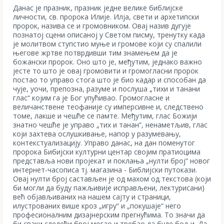
Данас је празник, празник једне велике библијске
личности, св. пророка Илије. Илја, свети и архетипски
пророк, назива се и громовником. Овај назив дугује
познатој сцени описаној у Светом писму, тренутку када
је молитвом ступстио муње и громове који су спалили
његове жртве потврдивши тим знамењем да је
божански пророк. Оно што је, међутим, једнако важно
јесте то што је овај громовити и громогласни пророк
постао то управо стога што је био кадар и способан да
чује, уочи, препозна, разуме и послуша „тихи и танани
глас“ којим га је Бог упућивао. Громогласне и
величанствене теофаније су имперсивне и, следствено
томе, лакше и чешће се памте. Међутим, глас Божији
знатно чешће је управо „тих и танан“, ненаметљив, глас
који захтева ослушкивање, напор у разумевању,
контекстуализацију. Управо данас, на дан поменутог
пророка Бибијски културни центар својим пратиоцима
представља нови пројекат и поклања „нулти број“ новог
интернет-часописа тј. магазина - Библијски путокази.
Овај нулти број састављен је од махом од текстова (који
би могли да буду пажљивије исправљени, лектурисани)
већ објављиваних на нашем сајту и страници,
илустрованих више кроз „игру“ и „покушаје“ него
професионалним дизајнерским прегнућима. То значи да
би сваки следећи број могао и требао да буде бољи. Да