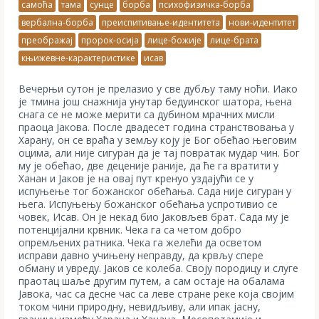
самоћа
тама
сунце
борба
психофизичка-борба
вербална-борба
преиспитивање-идентитета
нови-идентитет
преображај
пророк-осија
лице-божије
лице-брата
књижевне-карактеристике
исав
Вечерњи сутон jе прелазио у све дубљу таму ноћи. Иако
је тмина још снажнија унутар бедуинског шатора, њена
снага се не може мерити са дубином мрачних мисли
праоца Јакова. После двадесет година странствовања у
Харану, он се враћа у земљу коју је Бог обећао његовим
оцима, али није сигуран да је тај повратак мудар чин. Бог
му је обећао, две деценије раније, да ће га вратити у
Ханан и Јаков је на овај пут кренуо уздајући се у
испуњење тог божанског обећања. Сада није сигуран у
њега. Испуњењу божанског обећања успротивио се
човек, Исав. Он је некад био Јаковљев брат. Сада му је
потенцијални крвник. Чека га са четом добро
опремљених ратника. Чека га желећи да осветом
исправи давно учињену неправду, да крвљу спере
обману и увреду. Јаков се колеба. Своју породицу и слуге
праотац шаље другим путем, а сам остаје на обалама
Јавока, час са десне час са леве стране реке која својим
током чини природну, невидљиву, али ипак јасну,