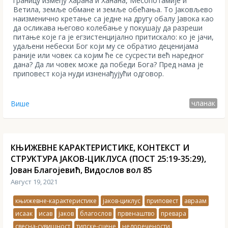
границу између Харана и Ханана, Месопотамије и
Ветила, земље обмане и земље обећања. То Јаковљево
наизменично кретање са једне на другу обалу Јавока као
да осликава његово колебање у покушају да разреши
питање које га је егзистенцијално притискало: ко је јачи,
удаљени небески Бог који му се обратио деценијама
раније или човек са којим ће се сусрести већ наредног
дана? Да ли човек може да победи Бога? Пред нама је
приповест која нуди изненађујући одговор.
чланак
Више
КЊИЖЕВНЕ КАРАКТЕРИСТИКЕ, КОНТЕКСТ И
СТРУКТУРА ЈАКОВ-ЦИКЛУСА (ПОСТ 25:19-35:29),
Јован Благојевић, Видослов вол 85
Август 19, 2021
књижевне-карактеристике
јаков-циклус
приповест
авраам
исаак
исав
јаков
благослов
првенаштво
превара
свесна-сувишност
типске-сцене
недоречености