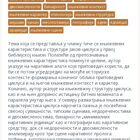
двосмислености
бинарност
књижевни-контекст
књижевни-карактер
етиологија
књижевна-структура
хијазам
ханан
месопотамија
географија
едем
едом(ци)
арамејци
књижевне-сцене
Тема која се представља у чланку тиче се књижевних
карактеристика и структуре Јаков-циклуса у првој
библијској књизи. Полазећи од препознавања
књижевних карактеристика поменуте целине, аутор
указује на наративне алате које приповедач користи, да
би се потом усредсредио на могуће историјске
контексте формирања коначног облика приповедних
циклуса и на његов књижевни контекст и карактер.
Коначно, аутор указује на књижевжну структуру циклуса,
као и на њен допринос истицању битних момената и
паралела унутар њега. У оквиру разматрања књижевних
карактеристика циклуса нарочита пажња је посвећена
свесној сувишности, типским сценама, недореченостима
и двосмисленостима, бинарности „минималних
наративних јединица“ као и географији као наративном
средству, док се недоречености и двосмислености
анализирају кроз три сцене наративног пролога
(рођење, купопродаја првенаштва и Јаковљева превара).