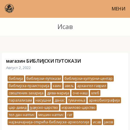
МЕНИ
Исав
магазин БИБЛИЈСКИ ПУТОКАЗИ
Август 2, 2022
библија
библијски-путокази
библијски-културни-центар
библијска-праисторија
каин
авељ
архангел-гаврил
свештеник-захарија
дјева-марија
оче-наш
хлеб
паралализам
насушни
данас
тумачења
археобиографија
цар-давид
јудејско-царство
израилово-царство
тел-дан-натпис
мешин-натпис
гат
најзначајнија-открића-библијске-археологије
исав
јаков