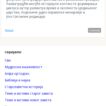
Разматрајући могуће историјске контексте формирања
циклуса аутор разматра време и околности уједињеног
царства, подељене јудео-израилске монархије и
(пост)егзилне редакције.
чланак
Више
серијали:
Сви
Mудросна књижевност
Алфа ортодокс
Библија и наука
Старозаветна историја
Теме и мотиви старог завета
Теме и мотиви новог завета