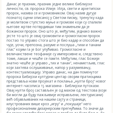
Данас је празник, празник једне велике библијске
личности, св. пророка Илије. Илја, свети и архетипски
пророк, назива се и громовником. Овај назив дугује
познатој сцени описаној у Светом писму, тренутку када
је молитвом ступстио муње и громове који су спалили
његове жртве потврдивши тим знамењем да је
божански пророк. Оно што је, међутим, једнако важно
јесте то што је овај громовити и громогласни пророк
постао то управо стога што је био кадар и способан да
чује, уочи, препозна, разуме и послуша „тихи и танани
глас“ којим га је Бог упућивао. Громогласне и
величанствене теофаније су имперсивне и, следствено
томе, лакше и чешће се памте. Међутим, глас Божији
знатно чешће је управо „тих и танан“, ненаметљив, глас
који захтева ослушкивање, напор у разумевању,
контекстуализацију. Управо данас, на дан поменутог
пророка Бибијски културни центар својим пратиоцима
представља нови пројекат и поклања „нулти број“ новог
интернет-часописа тј. магазина - Библијски путокази.
Овај нулти број састављен је од махом од текстова (који
би могли да буду пажљивије исправљени, лектурисани)
већ објављиваних на нашем сајту и страници,
илустрованих више кроз „игру“ и „покушаје“ него
професионалним дизајнерским прегнућима. То значи да
би сваки следећи број могао и требао да буде бољи. Да