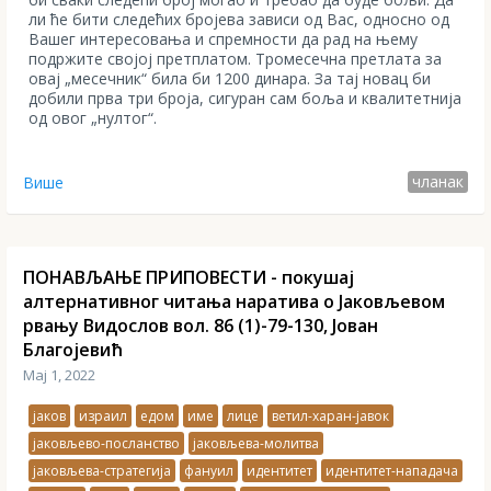
ли ће бити следећих бројева зависи од Вас, односно од
Вашег интересовања и спремности да рад на њему
подржите својој претплатом. Тромесечна претлата за
овај „месечник“ била би 1200 динара. За тај новац би
добили прва три броја, сигуран сам боља и квалитетнија
од овог „нултог“.
чланак
Више
ПОНАВЉАЊЕ ПРИПОВЕСТИ - покушај
алтернативног читања наратива о Јаковљевом
рвању Видослов вол. 86 (1)-79-130, Јован
Благојевић
Мај 1, 2022
jaков
израил
едом
име
лице
ветил-харан-јавок
jaковљево-посланство
jаковљева-молитва
јаковљева-стратегија
фануил
идентитет
идентитет-нападача