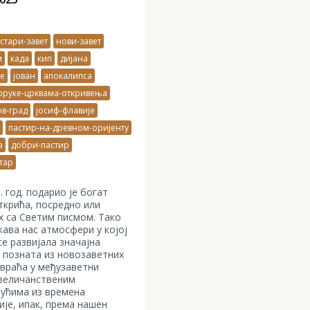
стари-завет
нови-завет
м
када
кип
дијана
е
јован
апокалипса
оруке-црквама-откривења
в-град
јосиф-флавије
пастир-на-древном-оријенту
а
добри-пастир
тар
 год. подарио је богат
ткрића, посредно или
х са Светим писмом. Тако
ава нас атмосфери у којој
 се развијала значајна
 позната из новозаветних
, враћа у међузаветни
 величанственим
нућима из времена
ије, ипак, према нашен