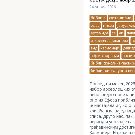
24 Април 2026
библија
свето-писмо
ефес
никеа
јерусали
артемида
св
ап
павл
откривење-јованово
п
зид
хасмонеји
давидо
војни-споразум
пастир
библијска-слика-пастир
библијски-културни-цен
Последњи месец 2025.
избор археолошких о
непосредно повезани
оно из Ефеса приближ
је настајала и у којој
хришћанска заједница
списа. Друго нас, пак
период и упознаје са
грађевинским достиг
Хасмонеја. Најзначајн