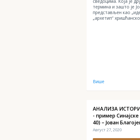
сведоцима. Која је д
термина и зашто је Ј
представљен као „иде
„архетип“ хришћанско
Више
АНАЛИЗА ИСТОРИ
- пример Синајске
40) – Јован Благој
Август 27, 2020