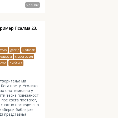
чланак
пример Псалма 23,
стир
давид
излазак
лелизам
стари-завет
исмо
библија
 Створитеља ми
 Бога поету. Уколико
ао оно темељно у
дити тесна повезаност
, пре свега поетског,
је снажно посведочено
о збирци библијске
 23 представља