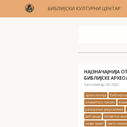
БИБЛИЈСКИ КУЛТУРНИ ЦЕНТАР
НАЈЗНАЧАЈНИЈА О
БИБЛИЈСКЕ АРХЕОЛО
Септембар 29, 2022
археологија
библијска
еламитско-писмо
елам
разорење-јерусалима
витсаида
посветно-мо
нови-завет
свето-писм