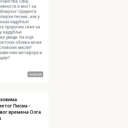
очанства. Овај
евности и мост ка
блијског Оријента
лијски песник, али у
исказ надубљег
 се пророчки сеже ка
у најдубљи
и увиди. На који
оетских облика може
словских мисли?
озаветних метафора и
ције?
чланак
азовима
етог Писма -
свог времена Олга
ћ