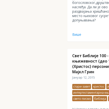
богословског,друштв
наслеђа. Да ли је ов
раздвајања хришћанс
место њиховог сусре
допуњавања?
Више
Свет Библије 100 
књижевност (део 1
(Христос) персони
Мајкл Грин
Јануар 12, 2015
стари-завет
христос
л
интертестаментарна-књ
свето-писмо
библија