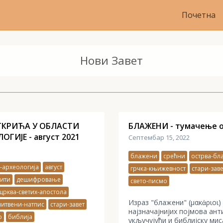
Почетна
Нови Завет
ТКРИЋА У ОБЛАСТИ
БЛАЖЕНИ - тумачење о
ГИЈЕ - август 2021
Септембар 15, 2022
блажени
срећни
острва-бл
-археологија
август
грчка-књижевност
стари-заве
ити
дешифровање
свето-писмо
црква-светих-апостола
Израз "блажени" (μακάριοι) 
литвени-натпис
стари-завет
најзначајнијих појмова ант
о
библија
укључујући и библијску ми