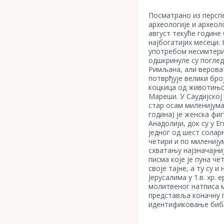
Посматрано из персп
археологије и археоло
август текуће године 
најбогатијих месеци. 
употребом несимтери
одшкринуле су поглед
Римљана, али вероват
потврђује велики бро
коцкица од животињс
Мареши. У Саудијској
стар осам миленијума
година) је женска фи
Анадолији, док су у Е
једног од шест солар
четири и по миленију
схватању најзначајни
писма које је пуна ч
своје тајне, а ту су 
Јерусалима у 1.в. хр. 
молитвеног натписа м
представља коначну 
идентификовање библ