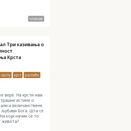
чланак
ал Три казивања о
лност
ња Крста
-крсту
крст
распеће
е вере. На крсти нам
 страшне истине о
 али и величанствене
и љубави Бога. Шта се
На који начин се то
г живота?