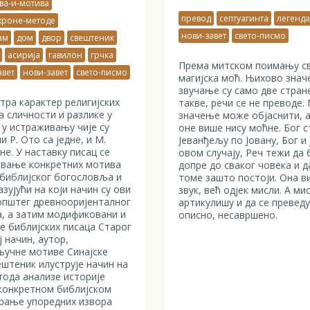
ва-и-мотива
превод
септуагинта
легенд
хроне-методе
нови-завет
свето-писмо
ам
дом
двор
свештеник
асирија
гавилон
грчка
Према митском поимању св
авет
нови-завет
свето-писмо
магијска моћ. Њихово зна
звучање су само две стране
тра карактер религијских
такве, речи се не преводе
а сличности и разлике у
значење може објаснити, а
у истраживању чије су
оне више нису моћне. Бог с
 Р. Ото са једне, и М.
Јеванђељу по Јовану, Бог и 
ане. У наставку писац се
овом случају, Реч тежи да 
чавање конкретних мотива
допре до сваког човека и 
т библијског богословља и
томе зашто постоји. Она ви
азујући на који начин су ови
звук, већ одјек мисли. А ми
општег древнооријенталног
артикулишу и да се преведу
а, а затим модификовани и
описно, несавршено.
е библијских писаца Старог
ј начин, аутор,
кључне мотиве Синајске
ештеник илуструје начин на
тода анализе историје
 конкретном библијском
трање упоредних извора