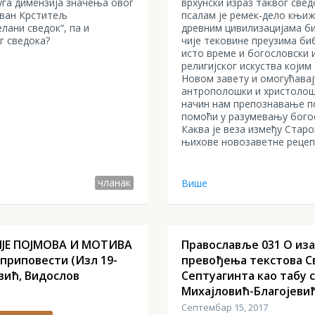
руга димензија значења овог
врхунски израз таквог свед
ован Крститељ
псалам је ремек-дело књиж
лани сведок“, па и
древним цивилизацијама би
г сведока?
чије тековине преузима биб
исто време и богословски 
религијског искуства којим
Новом завету и омогућавај
антрополошки и христолошк
начин нам препознавање п
помоћи у разумевању бого
Каква је веза између Стар
њихове новозаветне рецеп
чланак
Више
ЈЕ ПОЈМОВА И МОТИВА
Православље 031 О из
 приповести (Изл 19-
превођења текстова Св
евић, Видослов
Септуагинта као табу 
Михајловић-Благојеви
Септембар 15, 2017