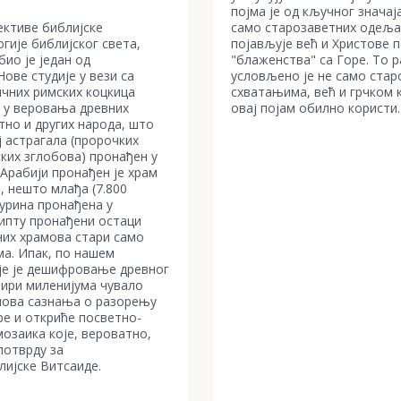
појма је од кључног значај
ективе библијске
само старозаветних одељак
гије библијског света,
појављује већ и Христове п
био је један од
"блаженства" са Горе. То 
Нове студије у вези са
условљено је не само ста
чних римских коцкица
схватањима, већ и грчком 
 у веровања древних
овај појам обилно користи.
но и других народа, што
ј астрагала (пророчких
ких зглобова) пронађен у
 Арабији пронађен је храм
, нешто млађа (7.800
гурина пронађена у
гипту пронађени остаци
них храмова стари само
ма. Ипак, по нашем
је је дешифровање древног
етири миленијума чувало
и нова сазнања о разорењу
ере и откриће посветно-
озаика које, вероватно,
потврду за
ијске Витсаиде.