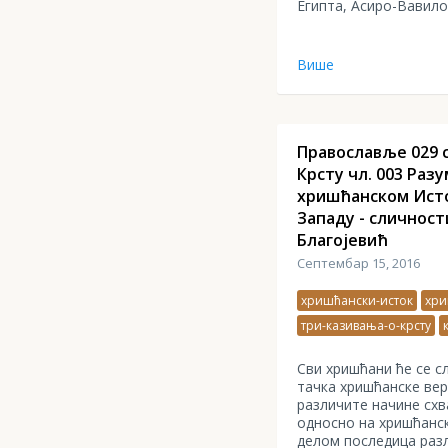
Египта, Асиро-Вавилон
Више
Православље 029 с
Крсту чл. 003 Раз
хришћанском Исто
Западу - сличност
Благојевић
Септембар 15, 2016
хришћански-исток
хри
три-казивања-о-крсту
Сви хришћани ће се с
тачка хришћанске вере
различите начине сх
односно на хришћанск
делом последица раз