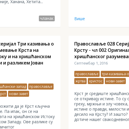
ије, Ханана, Хетита...
чланак
Више
еријал Три казивања о
Православље 028 Сериј
умевање Крста на
Крсту - чл 002 Оригина
ку и на хришћанском
хришћанског разумева
и и разликем Јован
Септембар 1, 2016
православље
три-казивања-о
жртва
христос
нови-завет
шћански-запад
православље
Крст је средиште хришћанск
крст
нови-завет
се откривају истине. То су
греху, мржњи и злу човека,
ложити да је Крст кључна
истине о правди, милости 
. Па ипак, он се на
десило на Крсту? И зашто? 
вата на хришћанском Истоку
дотиче нашег свакодневно
ом Западу. Ове разлике су
личитог