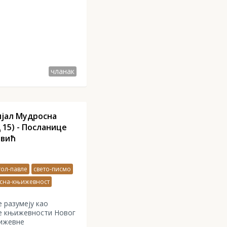
чланак
ијал Мудросна
 15) - Посланице
овић
тол-павле
свето-писмо
сна-књижевност
е разумеју као
не књижевности Новог
њижевне