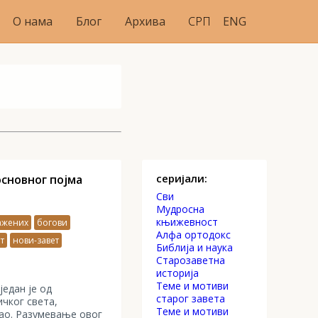
О нама
Блог
Архива
СРП
ENG
серијали:
сновног појма
Сви
Mудросна
књижевност
ажених
богови
Алфа ортодокс
т
нови-завет
Библија и наука
Старозаветна
историја
Теме и мотиви
један је од
старог завета
ичког света,
Теме и мотиви
сао. Разумевање овог