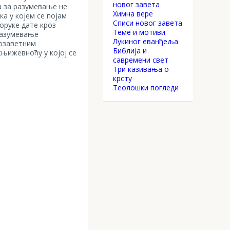
новог завета
а за разумевање не
Химна вере
а у којем се појам
Списи новог завета
оруке дате кроз
Теме и мотиви
разумевање
Лукиног еванђеља
розаветним
Библија и
књижевноћу у којој се
савремени свет
Три казивања о
крсту
Теолошки погледи