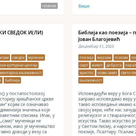
чланак
Више
КИ СВЕДОК И(ЛИ)
Библија као поезија – 
Јован Благојевић
Децембар 31, 2020
аизам
сведок
мученик
поезија
хијазам
псалам
па
ски-културни-центар
смрт
живот
доброта
пара
аментарна-књижевност
христос
нови-завет
свето-п
о
библија
књижевност
ος) у постапостолској
Исповедајући веру у Бога
историју хришћанске цркве
заправо исповедамо веру у
мин“ којим се означавао
такво исповедање имамо к
 димензија значења које
својој вери, неће нас зачу
заветним списима. Ипак, у
религијског и стваралачког
 „само“ мученици не
искуства. Такво искуство 
ином, иако је мучеништво
у Светом писму, а нарочит
авно доводи у везу са
поезије, Псалтиру. Псалам