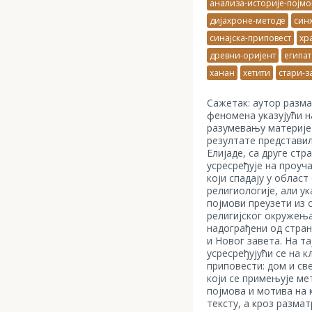
анализа-историје-појмо
дијахроне-методе
син
синајска-приповест
хр
древни-оријент
египат
ханан
хетити
стари-з
Сажетак: аутор разма
феномена указујући н
разумевању материје 
резултате представили
Елијаде, са друге стр
усресређује на проу
који спадају у облас
религиологије, али ук
појмови преузети из 
религијског окружењ
надограђени од стран
и Новог завета. На та
усресређујући се на 
приповести: дом и св
који се примењује ме
појмова и мотива на
тексту, а кроз разма