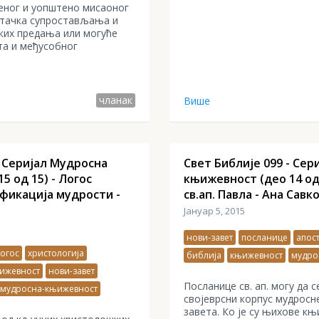
еног и уопштено мисаоног
о тачка супростављања и
ких предања или могуће
та и међусобног
чланак
Више
- Серијал Мудросна
Свет Библије 099 - Сер
5 од 15) - Логос
књижевност (део 14 од
фикација мудрости -
св.ап. Павла - Ана Савк
Јануар 5, 2015
нови-завет
посланице
апос
огос
христологија
библија
књижевност
мудро
ижевност
нови-завет
Посланице св. ап. могу да с
мудросна-књижевност
својеврсни корпус мудрос
завета. Ко је су њихове к