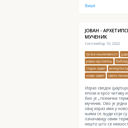
Више
ЈОВАН - АРХЕТИПС
МУЧЕНИК
Септембар 10, 2022
грчка-књижевност
јуд
јован-крститељ
библиј
стари-завет
интертест
нови-завет
свето-писм
Израз сведок (μάρτυρ
епохи и кроз читаву 
био је „технички тер
мученик. Ово је једна
овај израз има у ново
њима се људи који су
означавају овим терм
нешто што се неизост