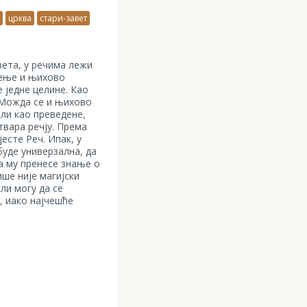
а
црква
стари-завет
ета, у речима лежи
чење и њихово
 једне целине. Као
. Можда се и њихово
ли као преведене,
твара речју. Према
јесте Реч. Ипак, у
буде универзална, да
да му пренесе знање о
ше није магијски
сли могу да се
, иако најчешће