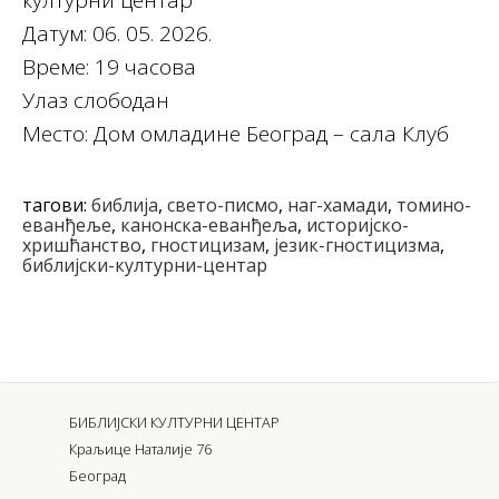
културни центар
Датум: 06. 05. 2026.
Време: 19 часова
Улаз слободан
Место: Дом омладине Београд – сала Клуб
тагови:
библија
,
свето-писмо
,
наг-хамади
,
томино-
еванђеље
,
канонска-еванђеља
,
историјско-
хришћанство
,
гностицизам
,
језик-гностицизма
,
библијски-културни-центар
БИБЛИЈСКИ КУЛТУРНИ ЦЕНТАР
Краљице Наталије 76
Београд