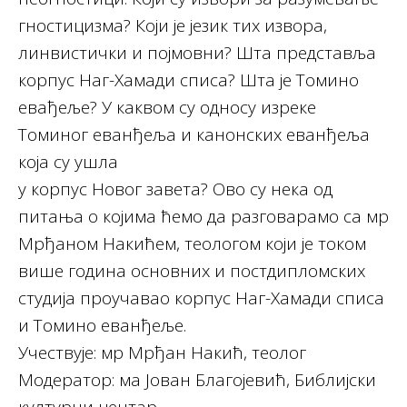
гностицизма? Који је језик тих извора,
линвистички и појмовни? Шта представља
корпус Наг-Хамади списа? Шта је Томино
евађеље? У каквом су односу изреке
Томиног еванђеља и канонских еванђеља
која су ушла
у корпус Новог завета? Ово су нека од
питања о којима ћемо да разговарамо са мр
Мрђаном Накићем, теологом који је током
више година основних и постдипломских
студија проучавао корпус Наг-Хамади списа
и Томино еванђеље.
Учествује: мр Мрђан Накић, теолог
Модератор: ма Јован Благојевић, Библијски