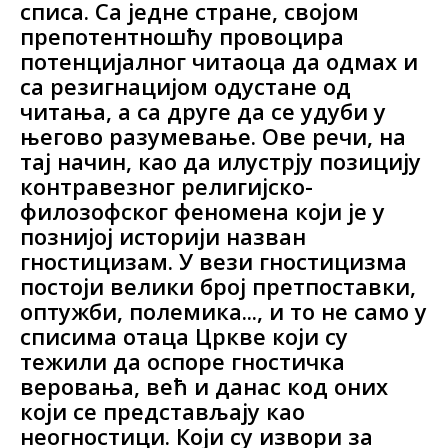
списа. Са једне стране, својом
препотентношћу провоцира
потенцијалног читаоца да одмах и
са резигнацијом одустане од
читања, а са друге да се удуби у
његово разумевање. Ове речи, на
тај начин, као да илустрју позицију
контравезног религијско-
филозофског феномена који је у
познијој историји назван
гностицизам. У вези гностицизма
постоји велики број претпоставки,
оптужби, полемика..., и то не само у
списима отаца Цркве који су
тежили да оспоре гностичка
веровања, већ и данас код оних
који се представљају као
неогностици. Који су извори за