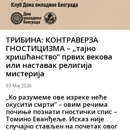
ТРИБИНА: КОНТРАВЕРЗА
ГНОСТИЦИЗМА – „тајно
хришћанство“ првих векова
или наставак религија
мистерија
03 Мај 2026
„Ко разумеме ове изреке неће
окусити смрти“ – овим речима
почиње познати гностички спис –
Томино Еванђеље. Исказ није
случајно стављен на почетак овог