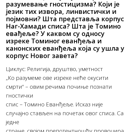
разумевање гностицизма? Који је
језик тих извора, линвистички и
појмовни? Шта представља корпус
Наг-Хамади списа? Шта је Томино
евађеље? У каквом су односу
изреке Томиног еванђеља и
канонских еванђеља која су ушла у
корпус Новог завета?
Циклус: Религија, друштво, уметност
„Ко разумеме ове изреке неће окусити
смрти“ – овим речима почиње познати
гностички
спис – Томино Еванђеље. Исказ није
случајно стављен на почетак овог списа. Са
једне
стране, својом препотентношћу провоцира