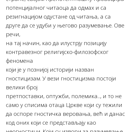
потенцијалног читаоца да одмах и са
резигнацијом одустане од читања, а са
друге да се удуби у његово разумевање. Ове
речи,
на тај начин, као да илустрју позицију
контравезног религијско-филозофског
феномена
који је у познијој историји назван
гностицизам. У вези гностицизма постоји
велики број
претпоставки, оптужби, полемика..., и то не
само у списима отаца Цркве који су тежили
да оспоре гностичка веровања, већ и данас
код оних који се представљају као
неогностици. Који су извори за разумевање