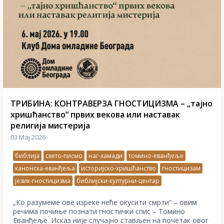
ТРИБИНА: КОНТРАВЕРЗА ГНОСТИЦИЗМА – „тајно
хришћанство“ првих векова или наставак
религија мистерија
03 Мај 2026
библија
свето-писмо
наг-хамади
томино-еванђеље
канонска-еванђеља
историјско-хришћанство
гностицизам
језик-гностицизма
библијски-културни-центар
„Ко разумеме ове изреке неће окусити смрти“ – овим
речима почиње познати гностички спис – Томино
Еванђеље. Исказ није случајно стављен на почетак овог