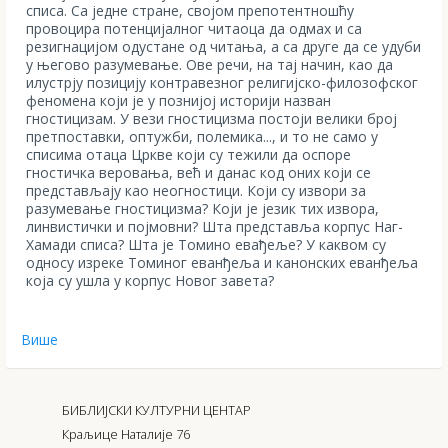
списа. Са једне стране, својом препотентношћу
провоцира потенцијалног читаоца да одмах и са
резигнацијом одустане од читања, а са друге да се удуби
у његово разумевање. Ове речи, на тај начин, као да
илустрју позицију контравезног религијско-филозофског
феномена који је у познијој историји назван
гностицизам. У вези гностицизма постоји велики број
претпоставки, оптужби, полемика..., и то не само у
списима отаца Цркве који су тежили да оспоре
гностичка веровања, већ и данас код оних који се
представљају као неогностици. Који су извори за
разумевање гностицизма? Који је језик тих извора,
линвистички и појмовни? Шта представља корпус Наг-
Хамади списа? Шта је Томино евађеље? У каквом су
односу изреке Томиног еванђеља и канонских еванђеља
која су ушла у корпус Новог завета?
Више
БИБЛИЈСКИ КУЛТУРНИ ЦЕНТАР
Краљице Наталије 76