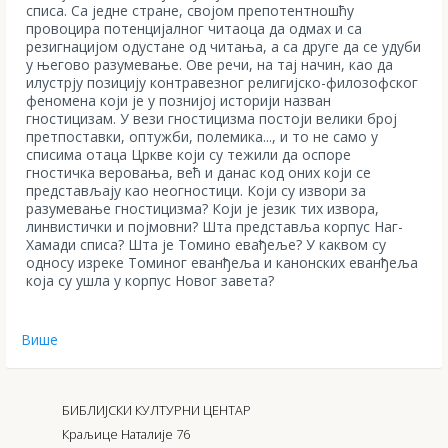
списа. Са једне стране, својом препотентношћу
провоцира потенцијалног читаоца да одмах и са
резигнацијом одустане од читања, а са друге да се удуби
у његово разумевање. Ове речи, на тај начин, као да
илустрју позицију контравезног религијско-филозофског
феномена који је у познијој историји назван
гностицизам. У вези гностицизма постоји велики број
претпоставки, оптужби, полемика..., и то не само у
списима отаца Цркве који су тежили да оспоре
гностичка веровања, већ и данас код оних који се
представљају као неогностици. Који су извори за
разумевање гностицизма? Који је језик тих извора,
линвистички и појмовни? Шта представља корпус Наг-
Хамади списа? Шта је Томино евађеље? У каквом су
односу изреке Томиног еванђеља и канонских еванђеља
која су ушла у корпус Новог завета?
Више
БИБЛИЈСКИ КУЛТУРНИ ЦЕНТАР
Краљице Наталије 76