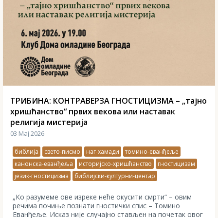
ТРИБИНА: КОНТРАВЕРЗА ГНОСТИЦИЗМА – „тајно
хришћанство“ првих векова или наставак
религија мистерија
03 Мај 2026
библија
свето-писмо
наг-хамади
томино-еванђеље
канонска-еванђеља
историјско-хришћанство
гностицизам
језик-гностицизма
библијски-културни-центар
„Ко разумеме ове изреке неће окусити смрти“ – овим
речима почиње познати гностички спис – Томино
Еванђеље. Исказ није случајно стављен на почетак овог