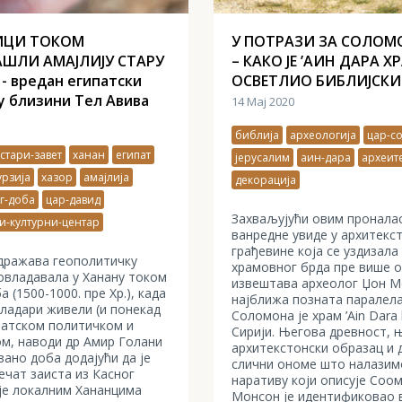
ИЦИ ТОКОМ
У ПОТРАЗИ ЗА СОЛО
АШЛИ АМАЈЛИЈУ СТАРУ
– КАКО ЈЕ ’АИН ДАРА Х
 вредан египатски
ОСВЕТЛИО БИБЛИЈСКИ
у близини Тел Авива
14 Мај 2020
библија
археологија
цар-с
стари-завет
ханан
египат
јерусалим
аин-дара
археит
урзија
хазор
амајлија
декорација
г-доба
цар-давид
Захваљујући овим пронала
и-културни-центар
ванредне увиде у архитекс
грађевине која се уздизала
одражава геополитичку
храмовног брда пре више о
еовладавала у Ханану током
извештава археолог Џон М
 (1500-1000. пре Хр.), када
најближа позната паралела
владари живели (и понекад
Соломона је храм ’Ain Dara
патском политичком и
Сирији. Његова древност, 
м, наводи др Амир Голани
архитекстонски образац и 
зано доба додајући да је
слични ономе што налазим
печат заиста из Касног
наративу који описује Соо
је локалним Хананцима
Монсон је идентификовао 