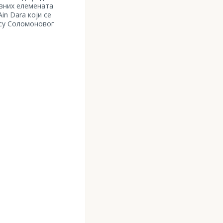
ивних елемената
in Dara који се
ису Соломоновог