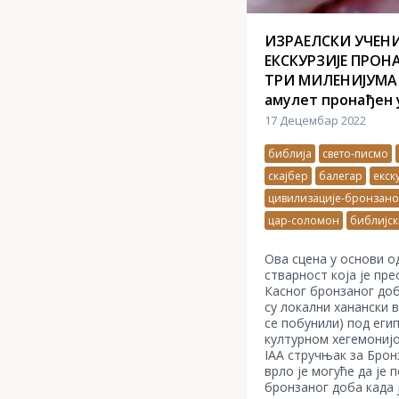
ИЗРАЕЛСКИ УЧЕН
ЕКСКУРЗИЈЕ ПРОН
ТРИ МИЛЕНИЈУМА -
амулет пронађен 
17 Децембар 2022
библија
свето-писмо
скајбер
балегар
екск
цивилизације-бронзано
цар-соломон
библијск
Ова сцена у основи 
стварност која је пр
Касног бронзаног доба
су локални ханански 
се побунили) под еги
културном хегемонијо
IAA стручњак за Брон
врло је могуће да је 
бронзаног доба када 