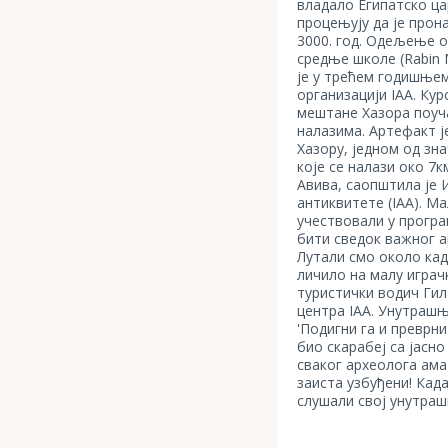
владало Египатско ца
процењују да је прон
3000. год. Oдељење 
средње школе (Rabin 
је у трећем годишњем
организацији IAA. Ку
мештане Хазора поуч
налазима. Артефакт ј
Хазору, једном од зн
које се налази око 7к
Авива, саопштила је 
антиквитете (IAA). Ма
учествовали у програ
бити сведок важног а
Лутали смо около кад
личило на малу играчк
туристички водич Гил
центра IAA. Унутрашњи
'Подигни га и преврни
био скарабеј са јасно
сваког археолога ама
заиста узбуђени! Кад
слушали свој унутраш