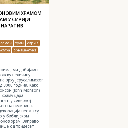
МОНОВИМ ХРАМОМ
РАМ У СИРИЈИ
 НАРАТИВ
оломон
храм
сирија
ектура
орнаментика
сцима, ми добијамо
тонску величину
 на врху јерусалимског
д 3000 година. Како
онсон (John Monson)
 храму цара
 hram у северној
његова величина,
декорација веома су
о у библијском
монов храм. Заправо
више од тридесет