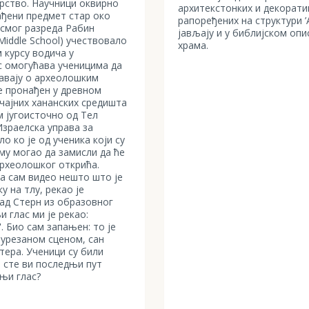
рство. Научници оквирно
архитекстонких и декорат
ађени предмет стар око
рапоређених на структури ’A
осмог разреда Рабин
јављају и у библијском оп
Middle School) учествовало
храма.
 курсу водича у
рс омогућава ученицима да
авају о археолошким
е пронађен у древном
ачајних хананских средишта
м југоисточно од Тел
Израелска управа за
ло ко је од ученика који су
му могао да замисли да ће
рхеолошког открића.
а сам видео нешто што је
у на тлу, рекао је
ад Стерн из образовног
 глас ми је рекао:
'. Био сам запањен: то је
 урезаном сценом, сан
тера. Ученици су били
а сте ви последњи пут
њи глас?