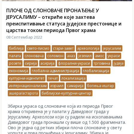
ПЛОЧЕ ОД СЛОНОВАЧЕ ПРОНАЂЕЊЕ У
ЈЕРУСАЛИМУ – откриће које захтева
преиспитивање статуса јудејске престонице и
царства током периода Првог храма
08 Септембар 2022
библија
свето-писмо
стари-завет
археологија
јерусалим
палата
слоновача
соломон
ахаз
језекил
амос
украси
розете
сирија
асирија
флорални-украси
трговина
јудеја
економија
глобална-администрација
глобализација
културни-идентитет
печат
локализација
интернационализам
израил
самарија
богиња-иштар
ашера/астарота
библијски-културни-центар
Збирка украса од слоноваче која из периода Првог
храма откривена је у палати у Давидовог града у
Јерусалиму. Археолози који су радили на ископавањима
Давидовог града пронашли су више од 1.500 фрагмената.
Ово је једна од ретких збирки плоча слоноваче у свету
уопште и прва пронађена у Јерусалиму. Збирка је