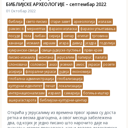
БИБЛИЈСКЕ АРХЕОЛОГИЈЕ – септембар 2022
01 Октобар 2022
библија
свето-писмо
стари-завет
археологија
излазак
рамзес-ii
мернептах
фараон-изласка
фараон-угњетавања
посуде
тела
либан
сирија
кипар
египат
трговина
хананци
исмаил
авраам
агара
давид
јездра
годолија
кумрански-свици
свици-јудејске-пустиње
први-храм
писмо-исмаилу
монтана
јерусалим
папирус
палата
слоновача
соломон
ахаз
језекил
амос
украси
розете
асирија
флорални-украси
јудеја
економија
глобална-администрација
глобализација
културни-идентитет
печат
локализација
интернационализам
израил
самарија
богиња-иштар
ашера/астарота
библијски-културни-центар
Открића у Јерусалиму из времена првог храма су доста
ретка и веома драгоцена, а овог месеца забележена
два, од којих је једно писано што нарочито даје на
значају његовог проналаска, као и дотово детективске