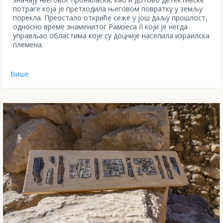
потраге која је претходила његовом повратку у земљу
порекла. Преостало откриће сеже у још даљу прошлост,
односно време знаменитог Рамзеса II који је негда
управљао областима које су доцније населила израилска
племена.
Више