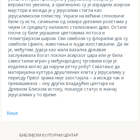
вероватно увезена, а оригинално су је израдили асирски
мајстори и можда је у Јерусалим стигла као
јерусалимском племству. Украси на већини слоноваче
били су исти, сачињени од оквира урезаних розетама у
чијем се средишту налазило стилизовано дрво. Остале
плоче су биле украшене цветовима лотоса и
геометријском шаром. Сви симболи су флорални док су
симболи сфинге, животиња и људи изостављени. Да ли
је, међутим, Јудеја као мала вазална државае
заслуживала богат поклон асирског цара или је била
самостални играч у међународној трговини који је
издалека могао да наручи ретку робу? Схватање да
материјална култура друштвених елита у Јерусалиму у
периоду Првог храма није заостајала – а можда чак и
премашивала – ону других владајућих центара на
Древном Блиском истоку, показује статус и значај
Јерусалима у то време.
Више
БИБЛИЈСКИ КУЛТУРНИ ЦЕНТАР