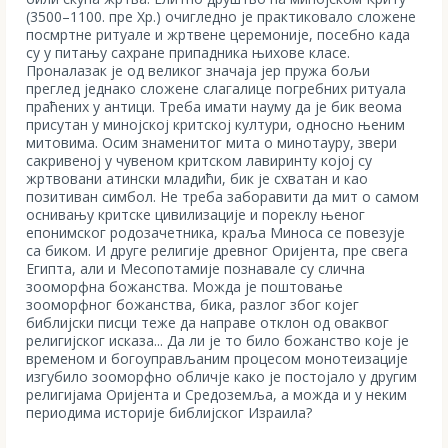
(3500–1100. пре Хр.) очигледно је практиковало сложене
посмртне ритуале и жртвене церемоније, посебно када
су у питању сахране припадника њихове класе.
Проналазак је од великог значаја јер пружа бољи
преглед једнако сложене слагалице погребних ритуала
праћених у антици. Треба имати науму да је бик веома
присутан у минојској критској култури, односно њеним
митовима. Осим знаменитог мита о минотауру, звери
сакривеној у чувеном критском лавиринту којој су
жртвовани атински младићи, бик је схватан и као
позитиван симбол. Не треба заборавити да мит о самом
оснивању критске цивилизације и пореклу њеног
епонимског родозачетника, краља Миноса се повезује
са биком. И друге религије древног Оријента, пре свега
Египта, али и Месопотамије познавале су слична
зооморфна божанства. Можда је поштовање
зооморфног божанства, бика, разлог због којег
библијски писци теже да направе отклон од оваквог
религијског исказа... Да ли је то било божанство које је
временом и богоуправљаним процесом монотеизације
изгубило зооморфно обличје како је постојало у другим
религијама Оријента и Средоземља, а можда и у неким
периодима историје библијског Израила?