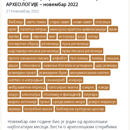
АРХЕОЛОГИЈЕ – новембар 2022
27 Новембар 2022
библија
свето-пимо
стари-завет
нови-завет
спасење
крит
палатоа-петрас
минојско-критска-цивилизација
вазе
жртва
зевс
европа
мит
историја
род
олтар
посмртни-обред
реченица
пуна-реченица
најстарија-писана-реченица
прва-писана-реченица
прото-хананско-писмо
алфабет
тел-лахиш
лахиш
чешаљ
ваши
слоновача
невоље-богатих-и-угледних
цар-језекија
језекијин-тунел
језекијине-буле
монументални-натпис
натпис-о-изградњи
сенахериб
асирија
међузаветни-период
тапосирис-магна
озирис
изида
хорус
клеопатра
птолемеј-ii-филаделф
плутарх
марко-антоније
тунел
средозамно-море
језеро-мариоут
мумије
погребне-маске
библијски-културни-центар
Новембар ове године био је један од археолошки
најбогатијих месеци. Вести о археолошким открићима