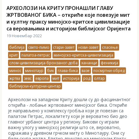
АРХЕОЛОЗИ НА КРИТУ ПРОНАШЛИ ГЛАВУ
ЖРТВОВАНОГ БИКА – откриће које повезује мит
и култну праксу минојско-критске цивилизације
са веровањима и историјом библијског Оријента
19 Новембар 2022
библија
свето-пимо
стари-завет
нови-завет
спасење
крит
палатоа-петрас
минојско-критска-цивилизација
слом-цивилизација-бронзаног-доба
хананци
феникија
минос
минотаур
бик
глава-бика
вазе
посмртни-обред
жртва
зевс
европа
мит
историја
род
олтар
библијски-културни-центар
Археолози на западном Криту дошли су до фасцинантног
открића - лобање жртвованог минојског бика. Откриће
је направљено у комплексу гробља који је повезан са
палатом Петрас, локалитету који је вероватно био део
главног урбаног центра у региону. Бикови су играли
важну улогу у минојској религији што се, вероватно,
одражава у древном грчком миту о Минотауру. Они су
били скупа жртва. Елитно друштво на минојском Криту