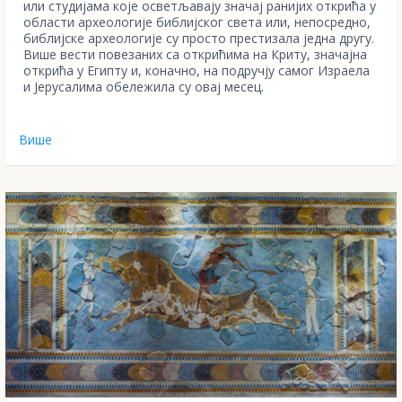
или студијама које осветљавају значај ранијих открића у
области археологије библијског света или, непосредно,
библијске археологије су просто престизала једна другу.
Више вести повезаних са открићима на Криту, значајна
открића у Египту и, коначно, на подручју самог Израела
и Јерусалима обележила су овај месец.
Више